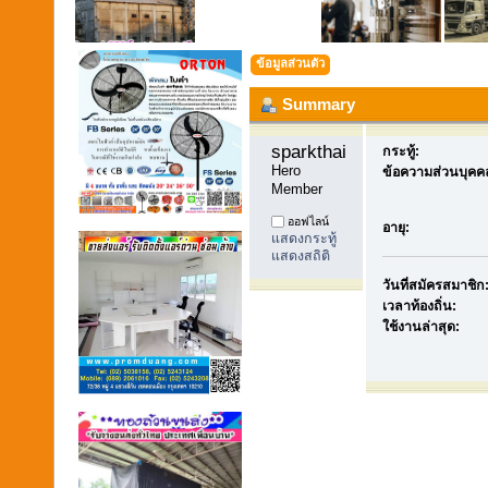
ข้อมูลส่วนตัว
Summary
sparkthai1 
กระทู้:
Hero 
ข้อความส่วนบุคค
Member
ออฟไลน์
อายุ:
แสดงกระทู้
แสดงสถิติ
วันที่สมัครสมาชิก
เวลาท้องถิ่น:
ใช้งานล่าสุด: