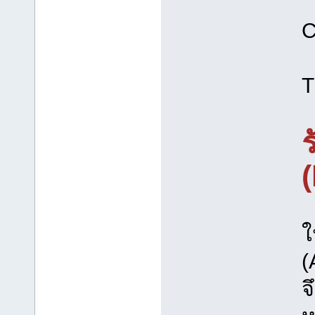
C
T
ใ
(
จ