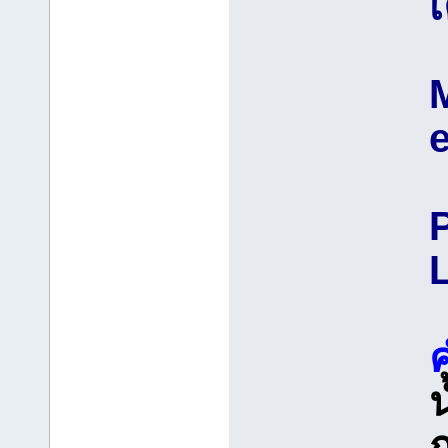
เ
e
น
ก