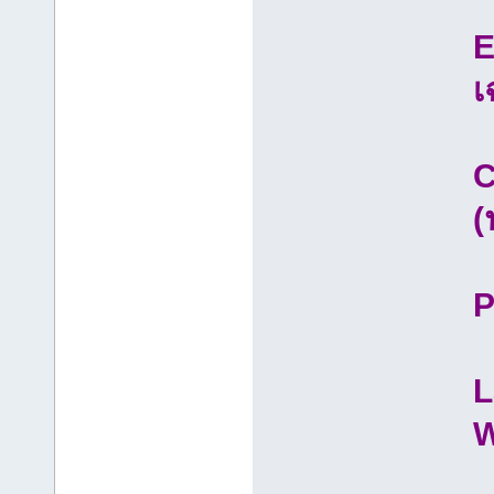
E
เ
C
(
P
L
W