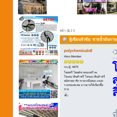
หน้า: [
1
]
2
3
ผู้เขียน
หัวข้อ: ขายน้ำมันกานพ
polychemicals8
Hero Member
กระทู้: 4875
โพสฟรี โพสต์ขายของฟรี ลง
โฆษณาสินค้าฟรี โฆษณาสินค้าฟรี
สมัครสมาชิก ขายรถมือสอง แหล่ง
รวมของสะสม มากมายให้เลือกซื้อ
ขาย