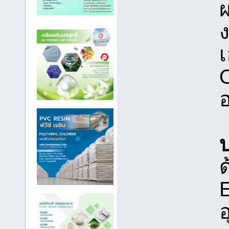
เ
O
อ
บ
ด
E