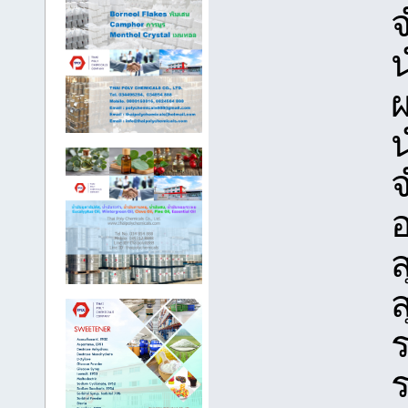
จ
น
ผ
น
จ
อ
ส
ส