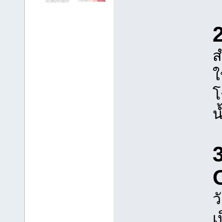
2
ส
ใ
โ
น
O
ว
เ