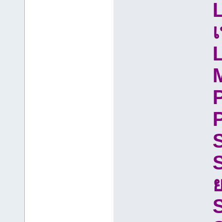
L
เ
L
M
P
P
S
S
ย