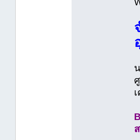
W
น
ศ
เ
B
ส