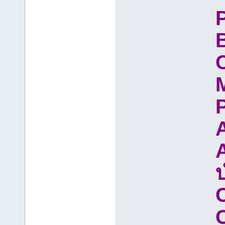
B
C
C