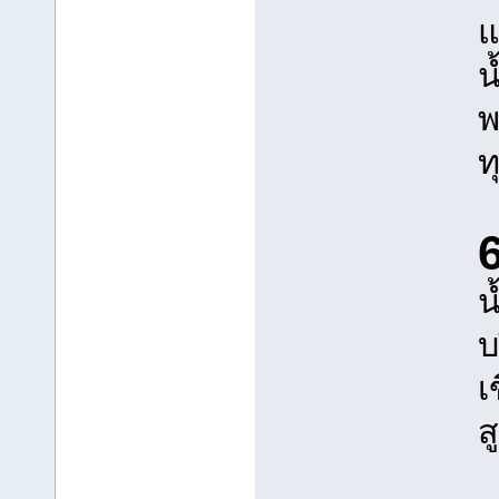
แ
น
พ
ท
6
น
บ
เ
ส