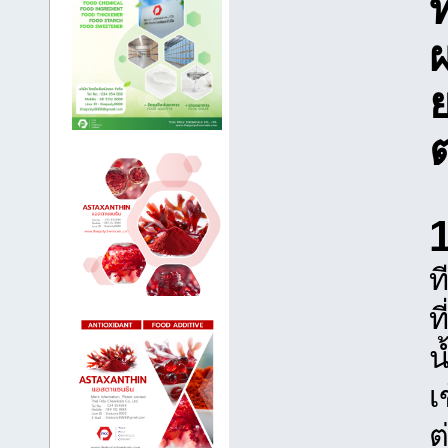
ย
ต
1
ท
ท
น
เ
ต