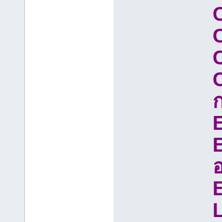
C
C
C
E
E
E