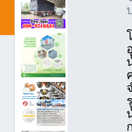
ป
โ
อ
น
ค
จ
ร
น
ก