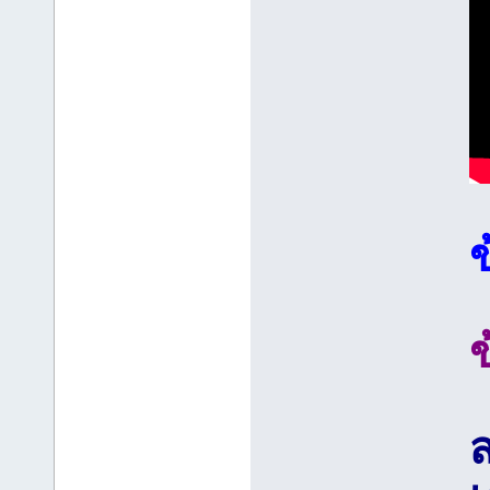
ข
ข
ส