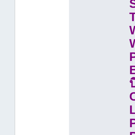
S
T
W
W
บ
C
P