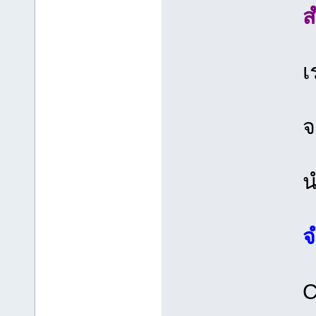
ส
เ
จ
น
จ
C