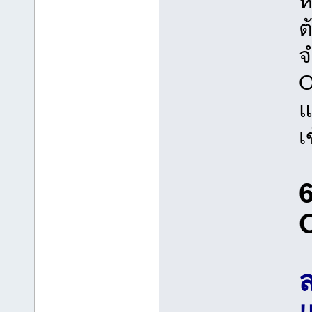
ห
ต
จ
O
แ
เ
แ