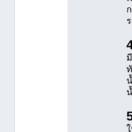
ก
ร
4
ม
ท
น
น
5
ใ