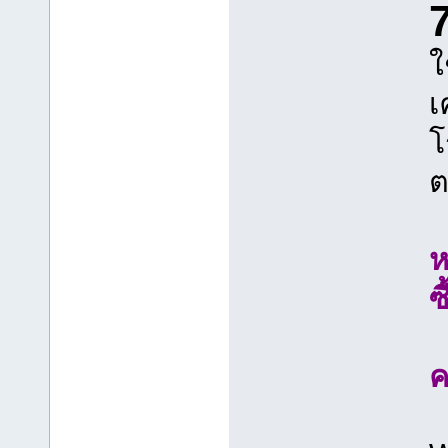
7
ใ
เ
โ
ต
ห
ซ
ค