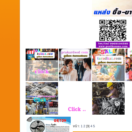
หน้า:
1
2
[
3
]
4
5