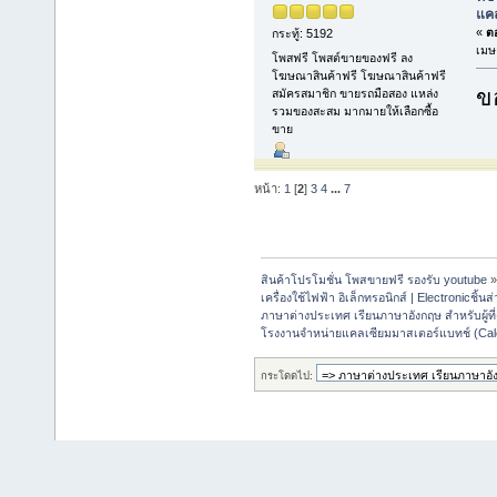
แคล
«
ตอ
กระทู้: 5192
เมษ
โพสฟรี โพสต์ขายของฟรี ลง
โฆษณาสินค้าฟรี โฆษณาสินค้าฟรี
ข
สมัครสมาชิก ขายรถมือสอง แหล่ง
รวมของสะสม มากมายให้เลือกซื้อ
ขาย
หน้า:
1
[
2
]
3
4
...
7
สินค้าโปรโมชั่น โพสขายฟรี รองรับ youtube
เครื่องใช้ไฟฟ้า อิเล็กทรอนิกส์ | Electronicชิ้น
ภาษาต่างประเทศ เรียนภาษาอังกฤษ สำหรับผู้ท
โรงงานจำหน่ายแคลเซียมมาสเตอร์แบทช์ (Cal
กระโดดไป: