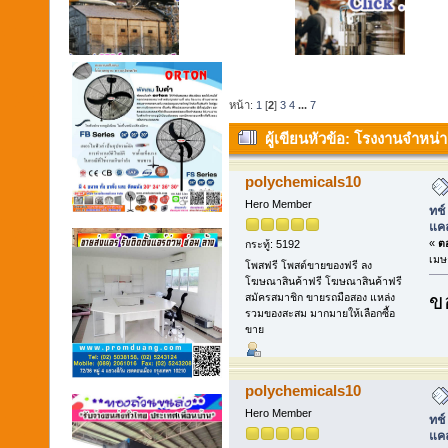
หน้า:
1
[
2
]
3
4
...
7
ผู้เขียน
หัวข้อ: โรงงานจำหน
Masterbatch) แคลเซียมคาร์บอเน
polychemicals10
Hero Member
ทช์
แคล
«
ตอ
กระทู้: 5192
เมษ
โพสฟรี โพสต์ขายของฟรี ลง
โฆษณาสินค้าฟรี โฆษณาสินค้าฟรี
ข
สมัครสมาชิก ขายรถมือสอง แหล่ง
รวมของสะสม มากมายให้เลือกซื้อ
ขาย
polychemicals10
Hero Member
ทช์
แคล