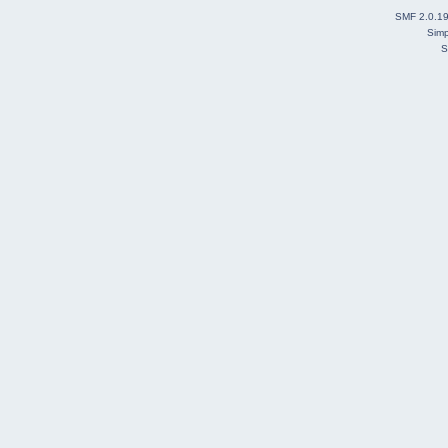
SMF 2.0.1
Simp
S