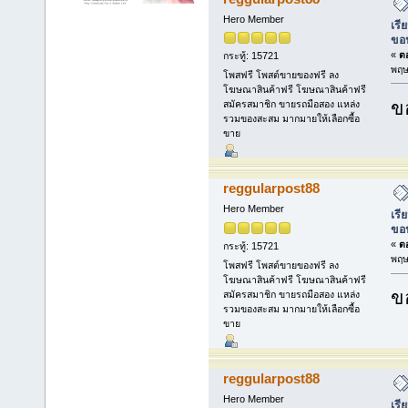
Hero Member
เรี
ขอน
«
ตอ
กระทู้: 15721
พฤษ
โพสฟรี โพสต์ขายของฟรี ลง
โฆษณาสินค้าฟรี โฆษณาสินค้าฟรี
ข
สมัครสมาชิก ขายรถมือสอง แหล่ง
รวมของสะสม มากมายให้เลือกซื้อ
ขาย
reggularpost88
Hero Member
เรี
ขอน
«
ตอ
กระทู้: 15721
พฤษ
โพสฟรี โพสต์ขายของฟรี ลง
โฆษณาสินค้าฟรี โฆษณาสินค้าฟรี
ข
สมัครสมาชิก ขายรถมือสอง แหล่ง
รวมของสะสม มากมายให้เลือกซื้อ
ขาย
reggularpost88
Hero Member
เรี