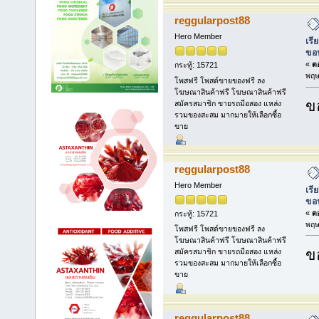
reggularpost88
Hero Member
เรี
ขอน
«
ตอ
กระทู้: 15721
พฤษ
โพสฟรี โพสต์ขายของฟรี ลง
โฆษณาสินค้าฟรี โฆษณาสินค้าฟรี
ข
สมัครสมาชิก ขายรถมือสอง แหล่ง
รวมของสะสม มากมายให้เลือกซื้อ
ขาย
reggularpost88
Hero Member
เรี
ขอน
«
ตอ
กระทู้: 15721
พฤษ
โพสฟรี โพสต์ขายของฟรี ลง
โฆษณาสินค้าฟรี โฆษณาสินค้าฟรี
ข
สมัครสมาชิก ขายรถมือสอง แหล่ง
รวมของสะสม มากมายให้เลือกซื้อ
ขาย
reggularpost88