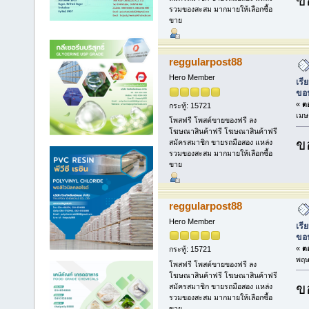
ข
รวมของสะสม มากมายให้เลือกซื้อ
ขาย
reggularpost88
Hero Member
เรี
ขอน
«
ตอ
กระทู้: 15721
เมษ
โพสฟรี โพสต์ขายของฟรี ลง
โฆษณาสินค้าฟรี โฆษณาสินค้าฟรี
ข
สมัครสมาชิก ขายรถมือสอง แหล่ง
รวมของสะสม มากมายให้เลือกซื้อ
ขาย
reggularpost88
Hero Member
เรี
ขอน
«
ตอ
กระทู้: 15721
พฤษ
โพสฟรี โพสต์ขายของฟรี ลง
โฆษณาสินค้าฟรี โฆษณาสินค้าฟรี
ข
สมัครสมาชิก ขายรถมือสอง แหล่ง
รวมของสะสม มากมายให้เลือกซื้อ
ขาย