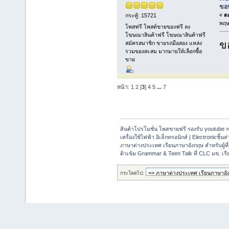
ขอน
«
ตอ
กระทู้: 15721
พฤษ
โพสฟรี โพสต์ขายของฟรี ลง
โฆษณาสินค้าฟรี โฆษณาสินค้าฟรี
ข
สมัครสมาชิก ขายรถมือสอง แหล่ง
รวมของสะสม มากมายให้เลือกซื้อ
ขาย
หน้า:
1
2
[
3
]
4
5
...
7
สินค้าโปรโมชั่น โพสขายฟรี รองรับ youtube
เครื่องใช้ไฟฟ้า อิเล็กทรอนิกส์ | Electronicชิ้น
ภาษาต่างประเทศ เรียนภาษาอังกฤษ สำหรับผู้ท
ติวเข้ม Grammar & Teen Talk ที่ CLC มข. เ
กระโดดไป: