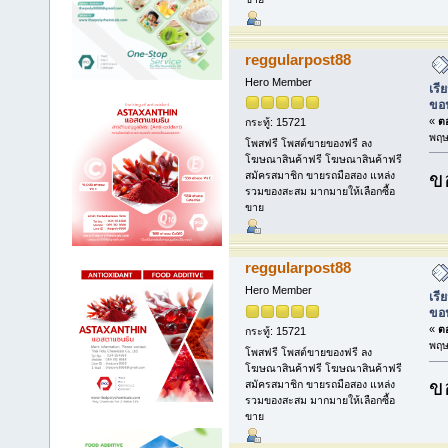
reggularpost88
Hero Member
เรี
ขอน
«
ตอ
กระทู้: 15721
พฤษ
โพสฟรี โพสต์ขายของฟรี ลง
โฆษณาสินค้าฟรี โฆษณาสินค้าฟรี
ข
สมัครสมาชิก ขายรถมือสอง แหล่ง
รวมของสะสม มากมายให้เลือกซื้อ
ขาย
reggularpost88
Hero Member
เรี
ขอน
«
ตอ
กระทู้: 15721
พฤษ
โพสฟรี โพสต์ขายของฟรี ลง
โฆษณาสินค้าฟรี โฆษณาสินค้าฟรี
ข
สมัครสมาชิก ขายรถมือสอง แหล่ง
รวมของสะสม มากมายให้เลือกซื้อ
ขาย