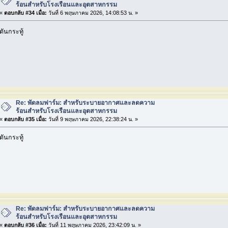
ร้อนสำหรับโรงเรือนและอุตสาหกรรม
«
ตอบกลับ #34 เมื่อ:
วันที่ 6 พฤษภาคม 2026, 14:08:53 น. »
ดันกระทู้
Re: พัดลมฟาร์ม: สำหรับระบายอากาศและลดความ
ร้อนสำหรับโรงเรือนและอุตสาหกรรม
«
ตอบกลับ #35 เมื่อ:
วันที่ 9 พฤษภาคม 2026, 22:38:24 น. »
ดันกระทู้
Re: พัดลมฟาร์ม: สำหรับระบายอากาศและลดความ
ร้อนสำหรับโรงเรือนและอุตสาหกรรม
«
ตอบกลับ #36 เมื่อ:
วันที่ 11 พฤษภาคม 2026, 23:42:09 น. »