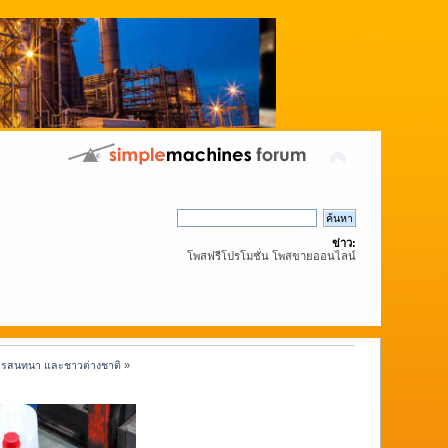
ข่าว:
โพสฟรีโปรโมชั่น โพสขายออนไลน์
งการสนทนา และชาวต่างชาติ
»