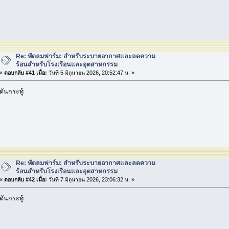
Re: พัดลมฟาร์ม: สำหรับระบายอากาศและลดความ
ร้อนสำหรับโรงเรือนและอุตสาหกรรม
«
ตอบกลับ #41 เมื่อ:
วันที่ 5 มิถุนายน 2026, 20:52:47 น. »
ดันกระทู้
Re: พัดลมฟาร์ม: สำหรับระบายอากาศและลดความ
ร้อนสำหรับโรงเรือนและอุตสาหกรรม
«
ตอบกลับ #42 เมื่อ:
วันที่ 7 มิถุนายน 2026, 23:06:32 น. »
ดันกระทู้