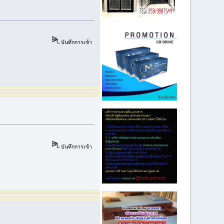
บันทึกการเข้า
บันทึกการเข้า