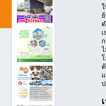
ใ
ย
ด
เ
ก
ไ
โ
ต
แ
ป
เ