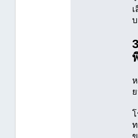
เ
บ
3
ห
ย
โ
ท
ข