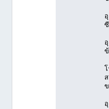
อ
ซ
อ
ข
โ
ส
ข
อ