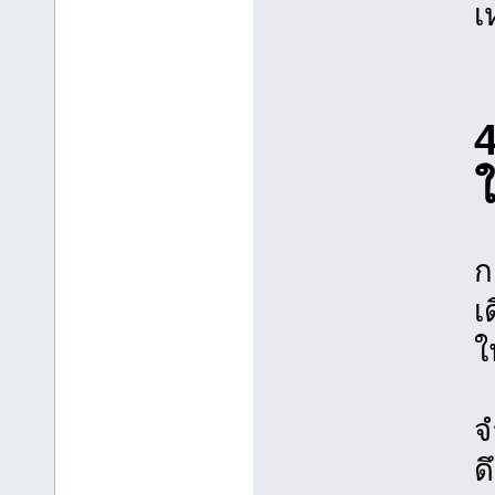
เ
4
ใ
ก
เ
ใ
จ
ด