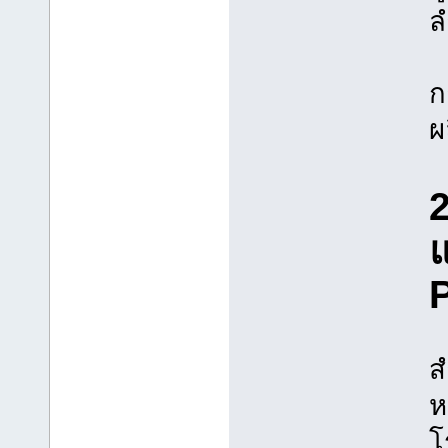
ล
ก
ผ
P
ส
ห
โ