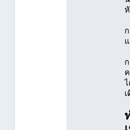
ห
ก
แ
ก
ค
ไ
เ
เ