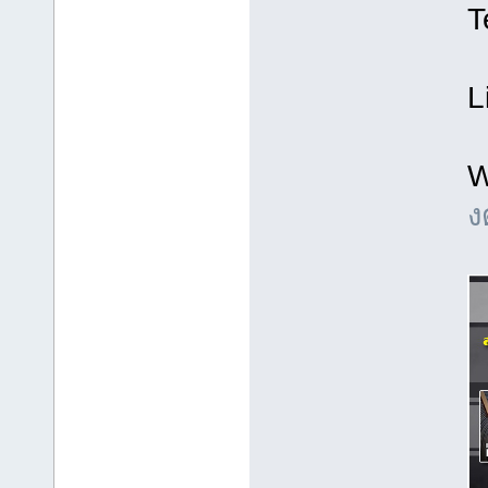
T
L
W
ง