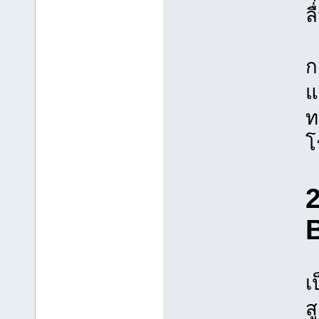
ล
ก
แ
ท
โ
B
เ
ส