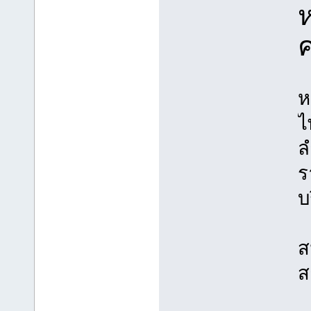
ค
ห
ไ
ล
ร
บ
ส
ส