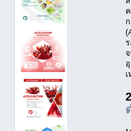
ส
ค
ก
(
ร
จ
อ
เ