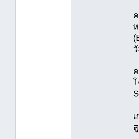
ค
ห
(
ว
ค
โ
S
เ
ส