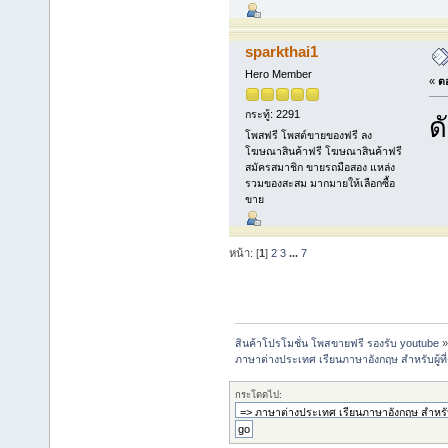
sparkthai1
Hero Member
«
ตอ
กระทู้: 2291
ด
โพสฟรี โพสต์ขายของฟรี ลง
โฆษณาสินค้าฟรี โฆษณาสินค้าฟรี
สมัครสมาชิก ขายรถมือสอง แหล่ง
รวมของสะสม มากมายให้เลือกซื้อ
ขาย
หน้า: [
1
]
2
3
...
7
สินค้าโปรโมชั่น โพสขายฟรี รองรับ youtube
ภาษาต่างประเทศ เรียนภาษาอังกฤษ สำหรับผู้ท
กระโดดไป: