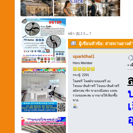
หน้า: [
1
]
2
3
...
7
ผู้เขียน
หัวข้อ: สายพานยางดำ 
sparkthai1
Hero Member
«
เม
กระทู้: 2291
โพสฟรี โพสต์ขายของฟรี ลง
โฆษณาสินค้าฟรี โฆษณาสินค้าฟรี
ป
สมัครสมาชิก ขายรถมือสอง แหล่ง
รวมของสะสม มากมายให้เลือกซื้อ
ขาย
เ