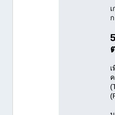
เ
ก
5
เ
ค
(
(
น