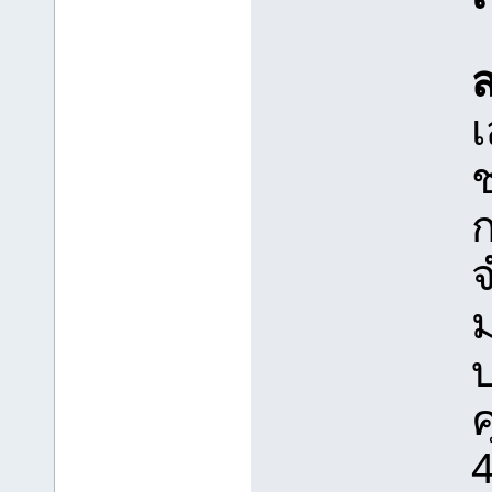
เ
ช
ก
จ
บ
ค
4