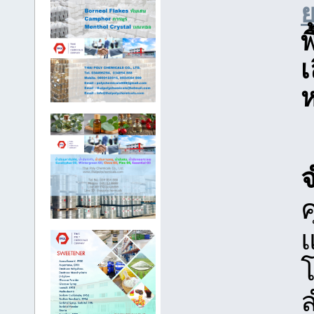
พ
เ
ห
ค
โ
ล