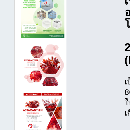
อ
โ
(
เ
8
ใ
เ