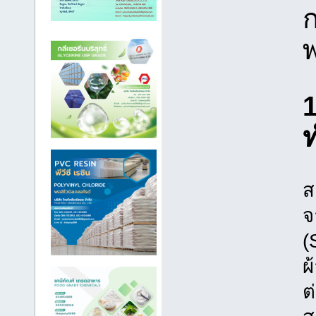
ส
จ
(
ผ
ต