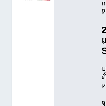
ก
ห
2
บ
ต
ห
จ