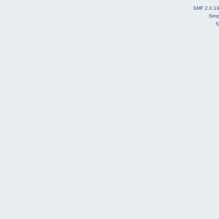
SMF 2.0.1
Simp
S