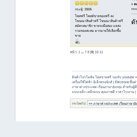
«
ตอ
กรก
กระทู้: 3906
โพสฟรี โพสต์ขายของฟรี ลง
ดั
โฆษณาสินค้าฟรี โฆษณาสินค้าฟรี
สมัครสมาชิก ขายรถมือสอง แหล่ง
รวมของสะสม มากมายให้เลือกซื้อ
ขาย
หน้า:
1
...
7
8
[
9
]
10
11
สินค้าโปรโมชั่น โพสขายฟรี รองรับ youtube
เครื่องใช้ไฟฟ้า อิเล็กทรอนิกส์ | Electronicชิ้น
ภาษาต่างประเทศ เรียนภาษาอังกฤษ สำหรับผู้ท
แบบเหล็ก เหล็กแบบ คุณภาพดี ราคาโรงงาน | 
กระโดดไป: