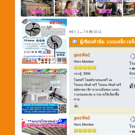
หน้า:
1
...
7
8
[
9
]
10
11
ผู้เขียน
หัวข้อ: แบบเหล็ก เห
สมุทรสาคร (อ่าน 5978 ครั้ง)
gozilla1
Hero Member
โรง
«
ตอ
มิถ
กระทู้: 3906
โพสฟรี โพสต์ขายของฟรี ลง
ดั
โฆษณาสินค้าฟรี โฆษณาสินค้าฟรี
สมัครสมาชิก ขายรถมือสอง แหล่ง
รวมของสะสม มากมายให้เลือกซื้อ
ขาย
gozilla1
Hero Member
โรง
«
ตอ