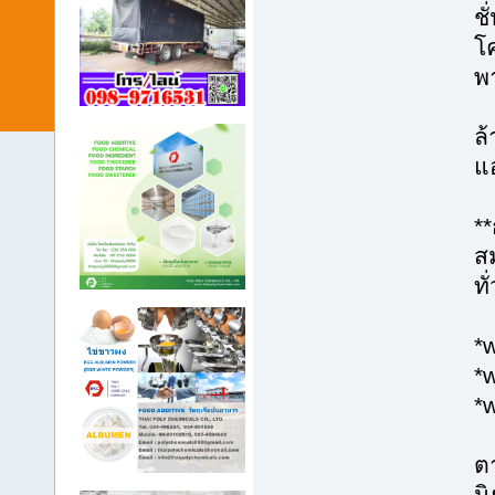
ชั
โ
พา
*
ล
แอ
*
**
ส
ทั
*
*
*
ต
นิ