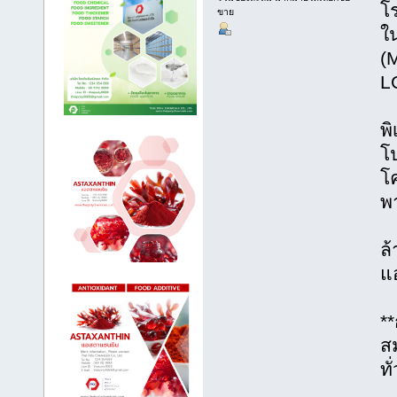
โ
ขาย
ใน
(M
L
**
พิ
โ
โ
พา
*
ล
แอ
*
**
ส
ทั