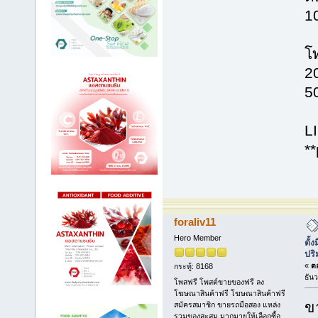
1
โท
2
5
L
*
foraliv11
Hero Member
ตั้
ปร
«
ตอ
กระทู้: 8168
ธัน
โพสฟรี โพสต์ขายของฟรี ลง
โฆษณาสินค้าฟรี โฆษณาสินค้าฟรี
ข
สมัครสมาชิก ขายรถมือสอง แหล่ง
รวมของสะสม มากมายให้เลือกซื้อ