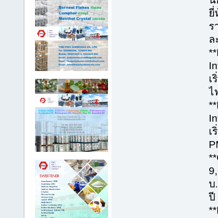
ย
รา
ละ
*
I
เ
ไฟ
*
I
เ
P
*
9
บ
ปี
*