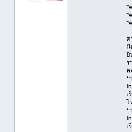
*
*
*
ต
นิ
ย
รา
ละ
*
I
เ
ไฟ
*
I
เ