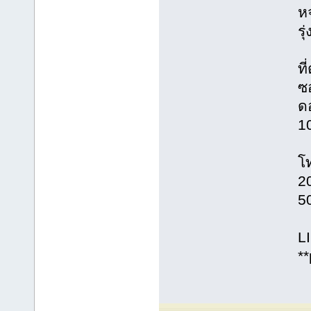
ห
รุ
ที
ซ
ด
1
โท
2
5
L
*