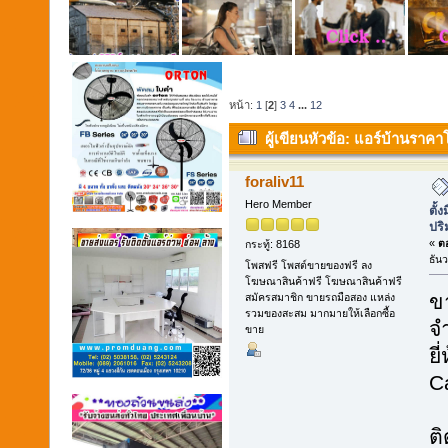
หน้า:
1
[
2
]
3
4
...
12
ผู้เขียน
หัวข้อ: แอร์บ้านราคาโ
กรุงเทพฯ-ปริมณฑล! (อ่าน 14673 
foraliv11
Hero Member
ตั้
ปร
«
ตอ
กระทู้: 8168
ธัน
โพสฟรี โพสต์ขายของฟรี ลง
โฆษณาสินค้าฟรี โฆษณาสินค้าฟรี
ข
สมัครสมาชิก ขายรถมือสอง แหล่ง
รวมของสะสม มากมายให้เลือกซื้อ
จ
ขาย
ยี
C
**
ติ