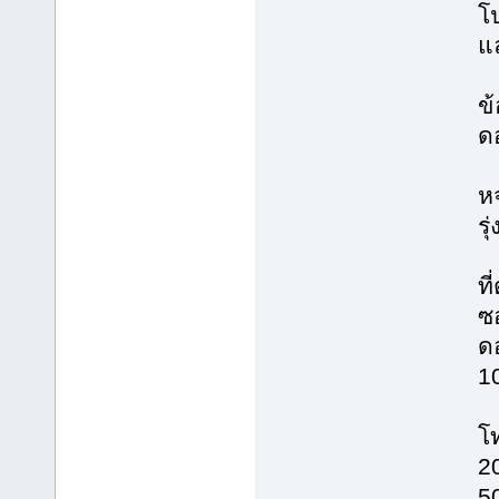
โ
แ
ข้
ด
ห
รุ
ที
ซ
ด
1
โท
2
5