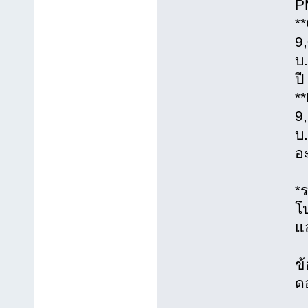
P
*
9
บ
ปี
*
9
บ
อะ
*
โ
แ
ข้
ด