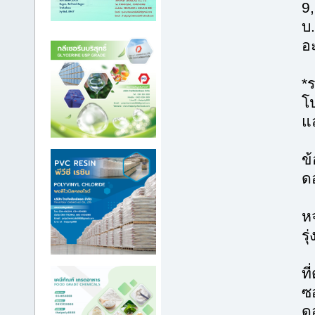
9
บ
อะ
*
โ
แ
ข้
ด
ห
รุ
ที
ซ
ด