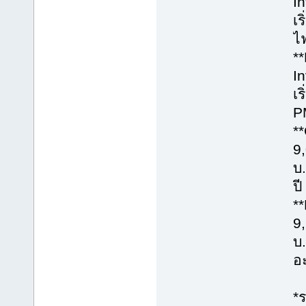
I
เ
ไฟ
*
I
เ
P
*
9
บ
ปี
*
9
บ
อะ
*