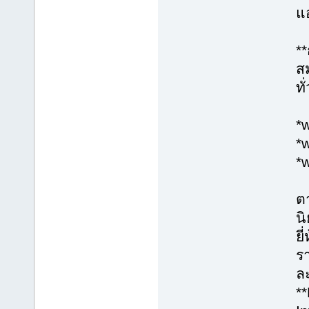
แอ
*
**
ส
ทั
*
*
*
ต
นิ
ย
รา
ละ
*