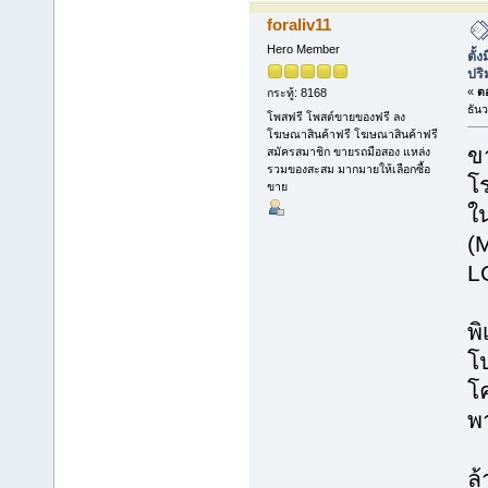
foraliv11
Hero Member
ตั้
ปร
«
ตอ
กระทู้: 8168
ธัน
โพสฟรี โพสต์ขายของฟรี ลง
โฆษณาสินค้าฟรี โฆษณาสินค้าฟรี
ข
สมัครสมาชิก ขายรถมือสอง แหล่ง
รวมของสะสม มากมายให้เลือกซื้อ
โ
ขาย
ใน
(M
L
**
พิ
โ
โ
พา
*
ล