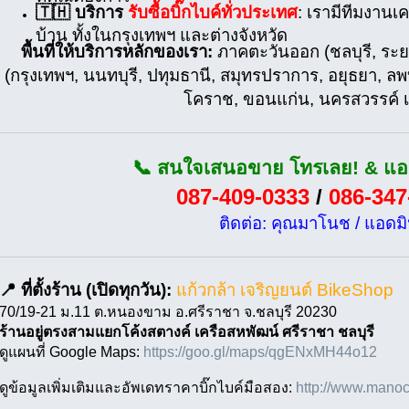
🇹🇭 บริการ
รับซื้อบิ๊กไบค์ทั่วประเทศ
: เรามีทีมงานเ
บ้าน ทั้งในกรุงเทพฯ และต่างจังหวัด
พื้นที่ให้บริการหลักของเรา:
ภาคตะวันออก (ชลบุรี, ระย
(กรุงเทพฯ, นนทบุรี, ปทุมธานี, สมุทรปราการ, อยุธยา, ลพบ
โคราช, ขอนแก่น, นครสวรรค์ เ
📞 สนใจเสนอขาย โทรเลย! & แอด
087-409-0333
/
086-347
ติดต่อ: คุณมาโนช / แอดม
📍 ที่ตั้งร้าน (เปิดทุกวัน):
แก้วกล้า เจริญยนต์ BikeShop
70/19-21 ม.11 ต.หนองขาม อ.ศรีราชา จ.ชลบุรี 20230
ร้านอยู่ตรงสามแยกโค้งสตางค์ เครือสหพัฒน์ ศรีราชา ชลบุรี
ดูแผนที่ Google Maps:
https://goo.gl/maps/qgENxMH44o12
ดูข้อมูลเพิ่มเติมและอัพเดทราคาบิ๊กไบค์มือสอง:
http://www.manoch