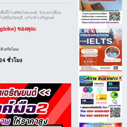
ับซื้อบิ๊กไบค์ติดไฟแนนซ์, รับแลกเปลี่ยน
ิ๊กไบค์มือ2ชลบุรี, แก้วกล้าเจริญยนต์
igbike) ของคุณ:
ที (หรือโอน)
24 ชั่วโมง