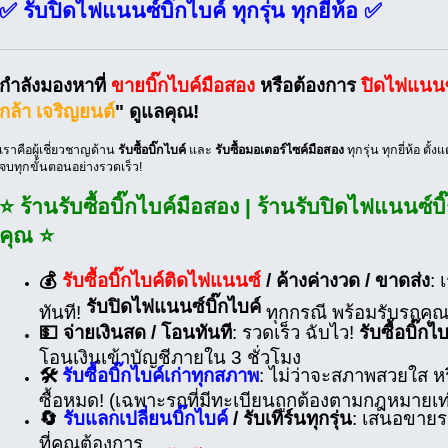
✅ รับปิดไฟแนนซ์บิ๊กไบค์ ทุกรุ่น ทุกยี่ห้อ ✅
กำลังมองหาที่
ขายบิ๊กไบค์มือสอง
หรือต้องการ
ปิดไฟแนนซ์
กล้า เจริญยนต์
" ดูแลคุณ!
เราคือผู้เชี่ยวชาญด้าน
รับซื้อบิ๊กไบค์
และ
รับซื้อมอเตอร์ไซค์มือสอง
ทุกรุ่น ทุกยี่ห้อ ตั
จบทุกขั้นตอนอย่างรวดเร็ว!
⭐ ร้านรับซื้อบิ๊กไบค์มือสอง | ร้านรับปิดไฟแนนซ์บ
คุณ ⭐
💰
รับซื้อบิ๊กไบค์ติดไฟแนนซ์
/ ค้างค่างวด / ขาดส่ง
: 
รับปิดไฟแนนซ์บิ๊กไบค์
ทันที!
ทุกกรณี พร้อมรับรถคุณถ
💵 จ่ายเงินสด / โอนทันที
: รวดเร็ว ฉับไว!
รับซื้อบิ๊กไ
โอนเงินเข้าบัญชีภายใน 3 ชั่วโมง
🛠️
รับซื้อบิ๊กไบค์เก่าทุกสภาพ
: ไม่ว่าจะสภาพสวยใส ห
ซื้อหมด! (เฉพาะรถที่มีทะเบียนถูกต้องตามกฎหมายเท่
🔄
รับแลกเปลี่ยนบิ๊กไบค์
/ รับเทิร์นทุกรุ่น
: เสนอขายรถเ
ที่คุณต้องการ