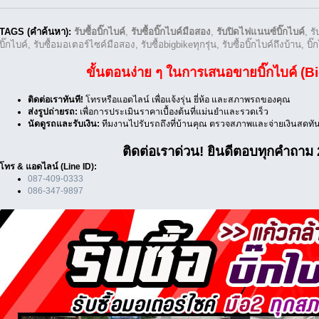
TAGS (คำค้นหา):
รับซื้อบิ๊กไบค์
,
รับซื้อบิ๊กไบค์มือสอง
,
รับปิดไฟแนนซ์บิ๊กไบค์
, ร
บิ๊กไบค์, รับซื้อมอเตอร์ไซค์มือสอง, รับซื้อbigbikeทุกรุ่น, รับซื้อบิ๊กไบค์ถึงบ้าน, บ
ขั้นตอนง่าย ๆ ในการเสนอขายบิ๊กไบค์ (B
ติดต่อเราทันที!
โทรหรือแอดไลน์ เพื่อแจ้งรุ่น ยี่ห้อ และสภาพรถของคุณ
ส่งรูปถ่ายรถ:
เพื่อการประเมินราคาเบื้องต้นที่แม่นยำและรวดเร็ว
นัดดูรถและรับเงิน:
ทีมงานไปรับรถถึงที่บ้านคุณ ตรวจสภาพและจ่ายเงินสดทัน
ติดต่อเราด่วน! ยินดีตอบทุกคำถาม 
โทร & แอดไลน์ (Line ID):
087-409-0333
086-347-9897