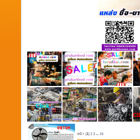
หน้า: [
1
]
2
3
...
16